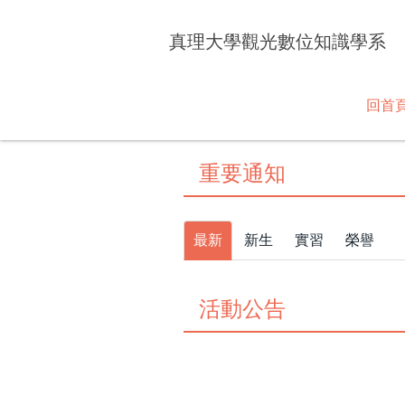
跳
到
真理大學觀光數位知識學系
主
要
內
回首
容
區
重要通知
最新
新生
實習
榮譽
活動公告