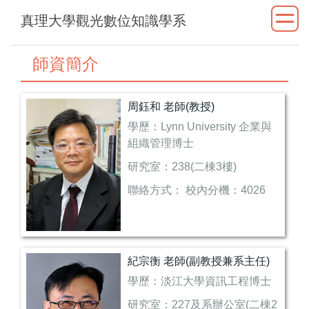
跳
真理大學觀光數位知識學系
到
主
要
師資簡介
內
容
周鈺和 老師(教授)
區
學歷：Lynn University 企業與
組織管理博士
研究室：238(二棟3樓)
聯絡方式： 校內分機：4026
電子信箱：
au4026@mail.au.edu.tw
專業領域：深度休閒、運動觀
紀宗衡 老師(副教授兼系主任)
光、電子商務、網路行銷、消
學歷：淡江大學資訊工程博士
費者網路行為分析、觀光旅遊
研究室：227及系辦公室(二棟2