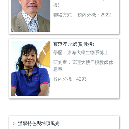
樓)
聯絡方式： 校內分機：2922
電子信箱：
au2922@mail.au.edu.tw
專業領域：柔性計算、觀光產
蔡淳淳 老師(副教授)
業模擬、人道救援物流暨供應
學歷：東海大學生物系博士
鏈網路設計、開源自由軟體開
發、平行處理與分散式系統
研究室：管理大樓四樓教師休
息室
校內分機：4293
電子信箱：
au4293@mail.au.edu.tw
專業領域：海洋觀光、郵輪旅
遊、生態旅遊、芳香療法、生
物多樣性、潛水技術調查
辦學特色與埔頂風光