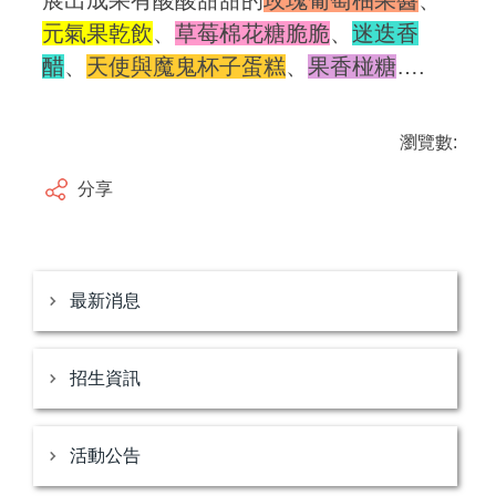
展出成果有酸酸甜甜的
玫瑰葡萄柚果醬
、
元氣果乾飲
、
草莓棉花糖脆脆
、
迷迭香
醋
、
天使與魔鬼杯子蛋糕
、
果香椪糖
….
瀏覽數:
分享
最新消息
招生資訊
活動公告